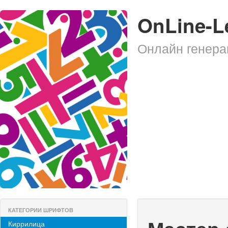
OnLine-L
Онлайн генера
КАТЕГОРИИ ШРИФТОВ
Киррилица