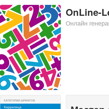
OnLine-L
Онлайн генера
КАТЕГОРИИ ШРИФТОВ
Киррилица