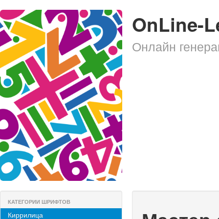
OnLine-L
Онлайн генера
КАТЕГОРИИ ШРИФТОВ
Киррилица