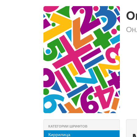
O
Он
КАТЕГОРИИ ШРИФТОВ
Киррилица