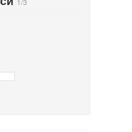
иси
1/3