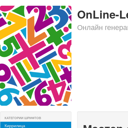
OnLine-L
Онлайн генера
КАТЕГОРИИ ШРИФТОВ
Киррилица