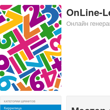
OnLine-L
Онлайн генера
КАТЕГОРИИ ШРИФТОВ
Киррилица